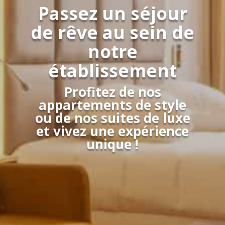
Passez un séjour
de rêve au sein de
notre
établissement
Profitez de nos
appartements de style
ou de nos suites de luxe
et vivez une expérience
unique !