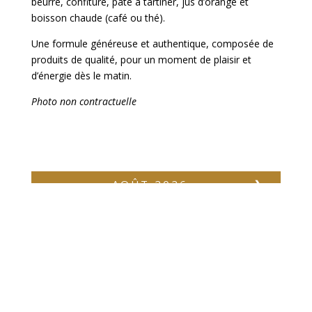
beurre, confiture, pâte à tartiner, jus d’orange et
boisson chaude (café ou thé).
Une formule généreuse et authentique, composée de
produits de qualité, pour un moment de plaisir et
d’énergie dès le matin.
Photo non contractuelle
AOÛT
2026
❯
Lu
Ma
Me
Je
Ve
Sa
Dim
01
02
03
04
05
06
07
08
09
10
11
12
13
14
15
16